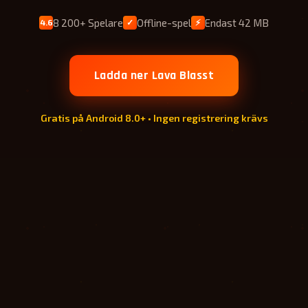
8 200+ Spelare
Offline-spel
Endast 42 MB
4.6
✓
⚡
Ladda ner Lava Blasst
Gratis på Android 8.0+ • Ingen registrering krävs